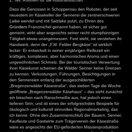
2. Teil: Roboten für die Kulturlandschaft
Dass die Genossen in Schoppernau den Roboter, der seit
neuestem im Käsekeller der Sennerei die zentnerschweren
Laibe wendet und mit Salzlake putzt, zu Ehren des
Gründers
Franzmichel genannt haben, ist sicher gut
gemeint, wirkt aber angesichts seiner recht stumpfsinnigen
Tätigkeit etwas unangemessen. Fest steht, sie verstehen ihr
Handwerk, denn der „F.M. Felder-Bergkäse“ ist wirklich
lecker: Er entwickelt in seiner einjährigen Reifezeit ein
kräftiges, komplexes, aber harmonisches Aroma und einen
ungewöhnlichen Schmelz. Bei der touristischen Verwertung
ihrer Käsekunst scheinen die Wälder Senner keine Grenzen
zu kennen. Verkostungen, Führungen, Besichtigungen in
den Sennereien entlang der ausgeschilderten
„Bregenzerwälder Käsestraße“, das sieben Tage die Woche
geöffnete „Bregenzerwälder Käsehaus“ – das sieht zunächst
ein bisschen nach Ranschmeiße aus, hat jedoch einen
tieferen Sinn, und ist eines der erfolgreichsten Beispiele für
ökologisch und kulturell sinnvolles Regionalmarketing, das
ich kenne. Ohne den Zusammenschluß der Bauern, Senner,
Kaufleute und Gastwirte zum Trägerverein der Käsestraße
wäre es angesichts der EU-geförderten Massenproduktion