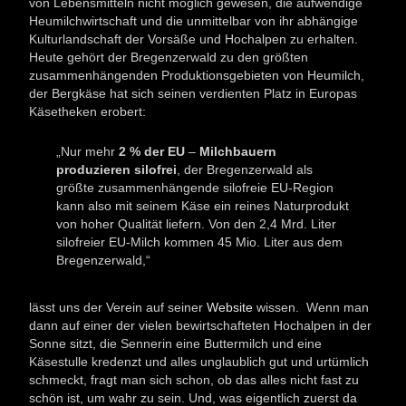
von Lebensmitteln nicht möglich gewesen, die aufwendige
Heumilchwirtschaft und die unmittelbar von ihr abhängige
Kulturlandschaft der Vorsäße und Hochalpen zu erhalten.
Heute gehört der Bregenzerwald zu den größten
zusammenhängenden Produktionsgebieten von Heumilch,
der Bergkäse hat sich seinen verdienten Platz in Europas
Käsetheken erobert:
„Nur mehr
2 % der EU
–
Milchbauern
produzieren silofrei
, der Bregenzerwald als
größte zusammenhängende silofreie EU-Region
kann also mit seinem Käse ein reines Naturprodukt
von hoher Qualität liefern. Von den 2,4 Mrd. Liter
silofreier EU-Milch kommen 45 Mio. Liter aus dem
Bregenzerwald,“
lässt uns der Verein auf seiner
Website
wissen. Wenn man
dann auf einer der vielen bewirtschafteten Hochalpen in der
Sonne sitzt, die Sennerin eine Buttermilch und eine
Käsestulle kredenzt und alles unglaublich gut und urtümlich
schmeckt, fragt man sich schon, ob das alles nicht fast zu
schön ist, um wahr zu sein. Und, was eigentlich zuerst da