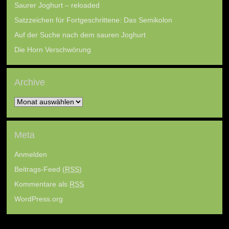
Saurer Joghurt – reloaded
Satzzeichen für Fortgeschrittene: Das Semikolon
Auf der Suche nach dem sauren Joghurt
Die Horn Verschwörung
Archive
Archive
Meta
Anmelden
Beitrags-Feed (
RSS
)
Kommentare als
RSS
WordPress.org