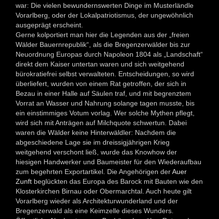
war: Die vielen bewundernswerten Dinge im Musterländle
Vorarlberg, oder der Lokalpatriotismus, der ungewöhnlich
ausgeprägt erscheint.
Gerne kolportiert man hier die Legenden aus der „freien
Wälder Bauernrepublik“, als die Bregenzerwälder bis zur
Neuordnung Europas durch Napoleon 1804 als „Landschaft“
direkt dem Kaiser untertan waren und sich weitgehend
bürokratiefrei selbst verwalteten. Entscheidungen, so wird
überliefert, wurden von einem Rat getroffen, der sich in
Bezau in einer Halle auf Säulen traf, und mit begrenztem
Vorrat an Wasser und Nahrung solange tagen musste, bis
ein einstimmiges Votum vorlag. Wer solche Mythen pflegt,
wird sich mit Anträgen auf Milchquote schwertun. Dabei
waren die Wälder keine Hinterwäldler: Nachdem die
abgeschiedene Lage sie im dreissigjährigen Krieg
weitgehend verschont ließ, wurde das Knowhow der
hiesigen Handwerker und Baumeister für den Wiederaufbau
zum begehrten Exportartikel. Die Angehörigen der
Auer
Zunft
beglückten das Europa des Barock mit Bauten wie den
Klosterkirchen Birnau oder Obermarchtal. Auch heute gilt
Vorarlberg wieder als Architekturwunderland und der
Bregenzerwald als eine Keimzelle dieses Wunders.