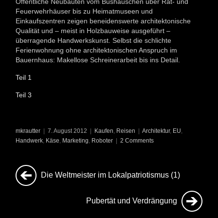
Öffentliche Neubauten vom Bushäuschen über Rat- und
Feuerwehrhäuser bis zu Heimatmuseen und
Einkaufszentren zeigen beneidenswerte architektonische
Qualität und – meist in Holzbauweise ausgeführt –
überragende Handwerkskunst. Selbst die schlichte
Ferienwohnung ohne architektonischen Anspruch im
Bauernhaus: Makellose Schreinerarbeit bis ins Detail.
Teil 1
Teil 3
mkrautter
|
7. August 2012
|
Kaufen
,
Reisen
|
Architektur
,
EU
,
Handwerk
,
Käse
,
Marketing
,
Roboter
|
2 Comments
Die Weltmeister im Lokalpatriotismus (1)
Pubertät und Verdrängung