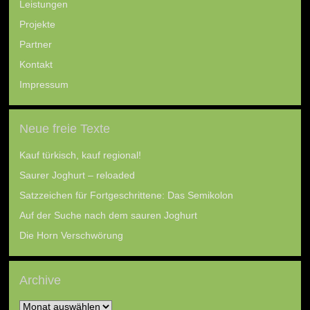
Leistungen
Projekte
Partner
Kontakt
Impressum
Neue freie Texte
Kauf türkisch, kauf regional!
Saurer Joghurt – reloaded
Satzzeichen für Fortgeschrittene: Das Semikolon
Auf der Suche nach dem sauren Joghurt
Die Horn Verschwörung
Archive
Archive