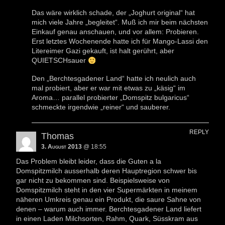
Das wäre wirklich schade, der „Joghurt original“ hat
mich viele Jahre „begleitet“. Muß ich mir beim nächsten
Einkauf genau anschauen, und vor allem: Probieren.
Erst letztes Wochenende hatte ich für Mango-Lassi den
Litereimer Gazi gekauft, ist halt gerührt, aber
QUIETSCHsauer
Den „Berchtesgadener Land“ hatte ich neulich auch
mal probiert, aber er war mit etwas zu „käsig“ im
Aroma… parallel probierter „Domspitz bulgaricus“
schmeckte irgendwie „reiner“ und sauberer.
REPLY
Thomas
3. August 2013
@ 18:55
Das Problem bleibt leider, dass die Guten a la
Domspitzmilch ausserhalb deren Hauptregion schwer bis
gar nicht zu bekommen sind. Beispielsweise von
Domspitzmilch steht in den vier Supermärkten in meinem
näheren Umkreis genau ein Produkt, die saure Sahne von
denen – warum auch immer. Berchtesgadener Land liefert
in einen Laden Milchsorten, Rahm, Quark, Süsskram aus