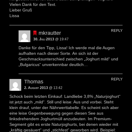
Vielen Dank für den Text.
Lieber Gruß
Lissa
REPLY
mkrautter
30. Juli 2013
@ 19:47
Danke für den Tipp, Lissa! Ich werde mal die Augen
aufhalten nach dieser Sorte. An sich ist der
Geschmacksunterschied zwischen „Joghurt mild“ und
„Bulgaricus“ unverkennbar deutlich…
REPLY
Thomas
2. August 2013
@ 13:42
Schock beim letzten Einkauf: Landliebe 3,8% „Naturjoghurt“
ist jetzt auch „mild“. Still und leise: Aus und vorbei. Steht
klein drauf, unter der Nährwerttabelle. Es scheint sich aber
eine leise Gegenbewegung gegen diesen See aus
linksdrehendem Joghurtmüll anzudeuten. Im Premium-
Segment gibt es erste Naturjoghurts, bei denen wieder mit
„kräftig gesäuert“ und „stichfest“ geworben wird. Beispiel: