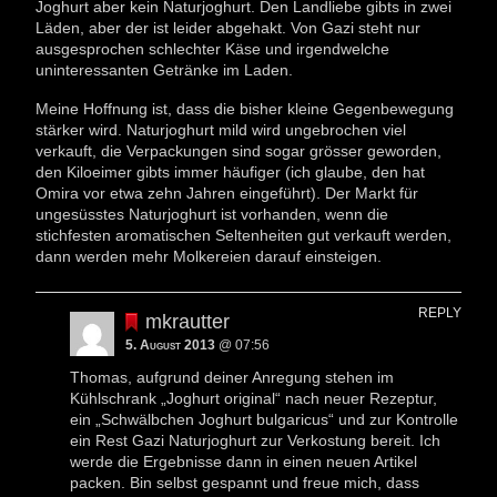
Joghurt aber kein Naturjoghurt. Den Landliebe gibts in zwei
Läden, aber der ist leider abgehakt. Von Gazi steht nur
ausgesprochen schlechter Käse und irgendwelche
uninteressanten Getränke im Laden.
Meine Hoffnung ist, dass die bisher kleine Gegenbewegung
stärker wird. Naturjoghurt mild wird ungebrochen viel
verkauft, die Verpackungen sind sogar grösser geworden,
den Kiloeimer gibts immer häufiger (ich glaube, den hat
Omira vor etwa zehn Jahren eingeführt). Der Markt für
ungesüsstes Naturjoghurt ist vorhanden, wenn die
stichfesten aromatischen Seltenheiten gut verkauft werden,
dann werden mehr Molkereien darauf einsteigen.
REPLY
mkrautter
5. August 2013
@ 07:56
Thomas, aufgrund deiner Anregung stehen im
Kühlschrank „Joghurt original“ nach neuer Rezeptur,
ein „Schwälbchen Joghurt bulgaricus“ und zur Kontrolle
ein Rest Gazi Naturjoghurt zur Verkostung bereit. Ich
werde die Ergebnisse dann in einen neuen Artikel
packen. Bin selbst gespannt und freue mich, dass