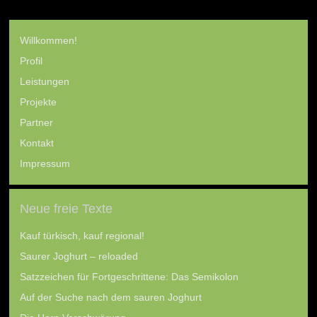
Willkommen!
Profil
Leistungen
Projekte
Partner
Kontakt
Impressum
Neue freie Texte
Kauf türkisch, kauf regional!
Saurer Joghurt – reloaded
Satzzeichen für Fortgeschrittene: Das Semikolon
Auf der Suche nach dem sauren Joghurt