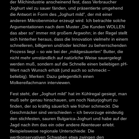
der Milchindustrie anscheinend fest, dass Verbraucher
Joghurt viel zu sauer fänden, und präsentierte umgehend
die Antwort in Form des „Joghurt mild“, der mit einer
anderen Mikrobenmixtur erzeugt wird. Ich betrachte solche
Argumentationen nach dem Muster „Die Kunden WOLLEN
das aber so“ immer mit großem Argwohn; in der Regel stellt
sich hinterher heraus, dass die Innovation vielmehr in einem
schnelleren, billigeren und/oder leichter zu beherrschenden
Prozess liegt – so wie bei der „mildgesäuerten“ Butter, die
nicht mehr umständlich auf natürliche Weise sauergelegt
werden muß, sondern auf die Schnelle einen beliebigen pH-
Wert nach Wunsch erhält (und auch so schmeckt –
beliebig). Merken: Dazu gelegentlich einen
Molkereifachmann interviewen.
Fest steht, der „Joghurt mild“ hat im Kühlregal gesiegt, man
muß sehr genau hinschauen, um noch Naturjoghurt zu
finden, der so kräftig säuerlich wie früher schmeckt. Die
Geschmäcker sind verschieden – ich bevorzuge eindeutig
den stichfesten, sauren Bulgarica-Joghurt und habe auf der
Jagd nach ihm das ein oder andere Abenteuer erlebt.
Beispielsweise regionale Unterschiede: Die
wertkonservativen Schwaben etwa zwingen den