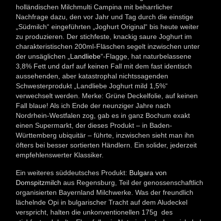
holländischen Milchmulti Campina mit beharrlicher
Nachfrage dazu, den vor Jahr und Tag durch die einstige
„Südmilch“ eingeführten „Joghurt Original“ bis heute weiter
zu produzieren. Der stichfeste, knackig saure Joghurt im
charakteristischen 200ml-Fläschen segelt inzwischen unter
der unsäglichen
„Landliebe“
-Flagge, hat naturbelassene
3,8% Fett und darf auf keinen Fall mit dem fast identisch
aussehenden, aber katastrophal nichtssagenden
Schwesterprodukt „Landliebe Joghurt mild 1,5%“
verwechselt werden. Merke: Grüne Deckelfolie, auf keinen
Fall blaue! Als ich Ende der neunziger Jahre nach
Nordrhein-Westfalen zog, gab es in ganz Bochum exakt
einen Supermarkt, der dieses Produkt – in Baden-
Württemberg ubiquitär – führte, inzwischen sieht man ihn
öfters bei besser sortierten Händlern. Ein solider, jederzeit
empfehlenswerter Klassiker.
Ein weiteres süddeutsches Produkt:
Bulgara von
Domspitzmilch
aus Regensburg, Teil der genossenschaftlich
organisierten Bayernland Milchwerke. Was der freundlich
lächelnde Opi in bulgarischer Tracht auf dem Aludeckel
verspricht, halten die unkonventionellen 175g des