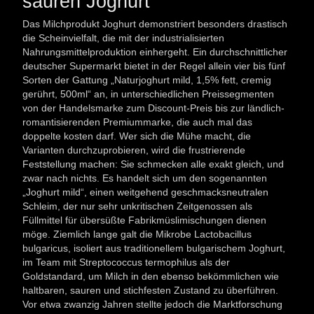
sauren Joghurt
Das Milchprodukt Joghurt demonstriert besonders drastisch
die Scheinvielfalt, die mit der industrialisierten
Nahrungsmittelproduktion einhergeht. Ein durchschnittlicher
deutscher Supermarkt bietet in der Regel allein vier bis fünf
Sorten der Gattung „Naturjoghurt mild, 1,5% fett, cremig
gerührt, 500ml“ an, in unterschiedlichen Preissegmenten
von der Handelsmarke zum Discount-Preis bis zur ländlich-
romantisierenden Premiummarke, die auch mal das
doppelte kosten darf. Wer sich die Mühe macht, die
Varianten durchzuprobieren, wird die frustrierende
Feststellung machen: Sie schmecken alle exakt gleich, und
zwar nach nichts. Es handelt sich um den sogenannten
„Joghurt mild“, einen weitgehend geschmacksneutralen
Schleim, der nur sehr unkritischen Zeitgenossen als
Füllmittel für übersüßte Fabrikmüslimischungen dienen
möge. Ziemlich lange galt die Mikrobe Lactobacillus
bulgaricus, isoliert aus traditionellem bulgarischem Joghurt,
im Team mit Streptococcus termophilus als der
Goldstandard, um Milch in den ebenso bekömmlichen wie
haltbaren, sauren und stichfesten Zustand zu überführen.
Vor etwa zwanzig Jahren stellte jedoch die Marktforschung