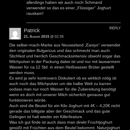
allerdings haben wir auch noch Schmand
verwendet so das es einer „Flüssiger“ Joghurt
rauskam!
REPLY
Patrick
21. August 2015
@ 02:39
Die selber-mach-Marke aus Neuseeland „Easiyo“ verwendet
den originalen Bulgaricus und das schmeckt man auch.
Stichfest und herrlich Geschmacksintensiv obwohl sogar das
Milchpulver in der Packung dabei ist und nur mit lauwarmem
Wasser für ca.12 Std. in einen Heißwasser Brüter gestellt
werden muss.
Es wird ja sehr kontrovers Diskutiert ob es wirklich nötig ist
auch noch das Milchpulver um die halbe Welt zu karren
sodass man nur noch Wasser für die Zubereitung benötigt
wenn es doch mit unserer Milch sicherlich genauso gut
funktionieren würde.
Auch sind die Beutel für ein Kilo Joghurt mit 4€ – 4,20€ nicht
gerade das billigste aber der Geschmack und das gute
Gelingen ist halt wieder ein Killerfeature.
Was ich gut finde ist auch dass man direkt Fruchtjoghurt
gesüßt mit Früchten aus dem Beutel bekommt. Naturjoghurt