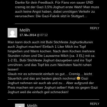
Danke für dein Feedback. Für Fans von sauer UND
cremig ist der Gazi 3,5% Joghurt erste Wahl! Man muss
auch keine Angst haben, dabei unnötigen Verkehr zu
verursachen: Die Gazi-Fabrik sitzt in Stuttgart…
REPLY
Melih
17. Mai 2014
@ 07:12
Man kann doch auch mit Bubi Stichfeste Joghurtkulturen
auch Joghurt machen! Einfach 1 Liter Milch ins Topf
hingießen und Warm kochen. Nach dem Kochen mehrere
Stunden ruhen und Die Lauwarme Milch (ca. 3 EL) mit ca.
1-2 EL. Bubi Stichfeste Joghurt dazugeben und ins Topf
umrühren. und das Topf bis zum Nächsten Nacht ruhen
lassen!
Glaub mir es schmeckt einfach so gut… Cremig… leicht
Säuerlich und das am besten gleich nochmal
Gazi
Joghurt nehmen wir auch ab und zu… Aber aufgrund der
Preis machen wir unser Joghurt selber! Hab nix gegen Gazi
Joghurt weil die einfach geil schmecken!
REPLY
Melih