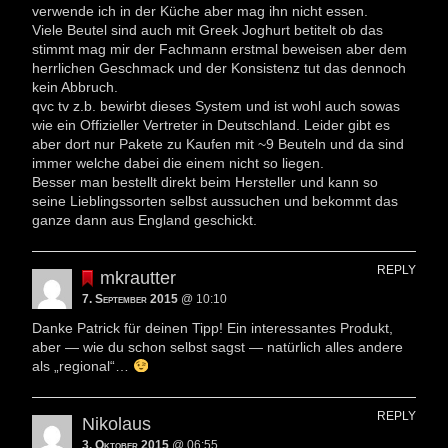
verwende ich in der Küche aber mag ihn nicht essen.
Viele Beutel sind auch mit Greek Joghurt betitelt ob das
stimmt mag mir der Fachmann erstmal beweisen aber dem
herrlichen Geschmack und der Konsistenz tut das dennoch
kein Abbruch.
qvc tv z.b. bewirbt dieses System und ist wohl auch sowas
wie ein Offizieller Vertreter in Deutschland. Leider gibt es
aber dort nur Pakete zu Kaufen mit ~9 Beuteln und da sind
immer welche dabei die einem nicht so liegen.
Besser man bestellt direkt beim Hersteller und kann so
seine Lieblingssorten selbst aussuchen und bekommt das
ganze dann aus England geschickt.
REPLY
mkrautter
7. September 2015
@ 10:10
Danke Patrick für deinen Tipp! Ein interessantes Produkt,
aber — wie du schon selbst sagst — natürlich alles andere
als „regional“…
REPLY
Nikolaus
3. Oktober 2015
@ 06:55