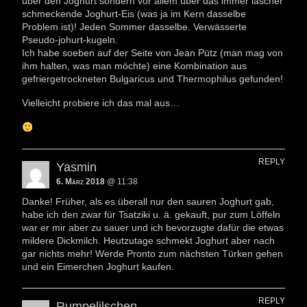
über den Joghurt sondern vor allem über das immer lascher
schmeckende Joghurt-Eis (was ja im Kern dasselbe
Problem ist)! Jeden Sommer dasselbe. Verwässerte
Pseudo-johurt-kugeln.
Ich habe soeben auf der Seite von Jean Pütz (man mag von
ihm halten, was man möchte) eine Kombination aus
gefriergetrockneten Bulgaricus und Thermophilus gefunden!
Vielleicht probiere ich das mal aus…
REPLY
Yasmin
6. März 2018
@ 11:38
Danke! Früher, als es überall nur den sauren Joghurt gab,
habe ich den zwar für Tsatziki u. ä. gekauft, pur zum Löffeln
war er mir aber zu sauer und ich bevorzugte dafür die etwas
mildere Dickmilch. Heutzutage schmekt Joghurt aber nach
gar nichts mehr! Werde Pronto zum nächsten Türken gehen
und ein Eimerchen Joghurt kaufen.
REPLY
Rumpelilschen