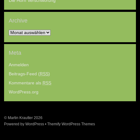
Die Horn Verschwörung
Archive
Archive
Meta
Anmelden
Beitrags-Feed (
RSS
)
Kommentare als
RSS
WordPress.org
©
Martin Krautter
2026
Powered by
WordPress
•
Themify WordPress Themes