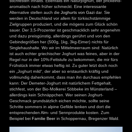
stichfesten Inhalts. Ebenfalls ein Naturjoghurt, der prickelnd-
aromatisch nach früher schmeckt. Eine interessante
Alternative stellen auch die
Joghurts von Gazi
dar. Sie
werden in Deutschland vor allem für türkischstämmige
Zielgruppen produziert, und die mögens zum Glück schön
sauer. Der 3,5-Prozenter ist geschmacklich sehr angenehm
und dazu preisgünstig, allerdings gerührt und von den
Gebindegrößen her (500g, 1kg, 3kg-Eimer) nichts für
Singlehaushalte. Wo wir im Mittelmeerraum sind: Natürlich
ist auch echter griechischer Joghurt was feines, aber in der
Regel nur in der 10%-Fettstufe zu bekommen, die mir fürs
Frühstück immer etwas heftig ist. Zu guter letzt doch noch
ein „Joghurt mild“, der aber so erstaunlich kräftig und
vollmundig daherkommt, dass man ihn durchaus empfehlen
kann: Der Demeter-Joghurt mit natürlichem Fettgehalt,
stichfest, von der Bio-Molkerei Söbbeke im Münsterland –
allerdings kein Schnäppchen. Wer seinen Joghurt-
Geschmack grundsätzlich eichen möchte, sollte seine
Schritte sommers in alpine Gefilde lenken und dort die
entsprechenden Alm- und Sennprodukte kosten. Zum
Beispiel bei
Familie Beer
in Schoppernau, Bregenzer Wald.