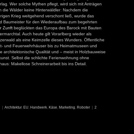
lag. Wer solche Mythen pflegt, wird sich mit Anträgen
n die Wälder keine Hinterwäldler: Nachdem die
rigen Krieg weitgehend verschont ließ, wurde das
d Baumeister für den Wiederaufbau zum begehrten
r Zunft
beglückten das Europa des Barock mit Bauten
rmarchtal. Auch heute gilt Vorarlberg wieder als
erwald als eine Keimzelle dieses Wunders. Öffentliche
- und Feuerwehrhäuser bis zu Heimatmuseen und
 architektonische Qualität und – meist in Holzbauweise
nst. Selbst die schlichte Ferienwohnung ohne
us: Makellose Schreinerarbeit bis ins Detail.
n
|
Architektur
,
EU
,
Handwerk
,
Käse
,
Marketing
,
Roboter
|
2