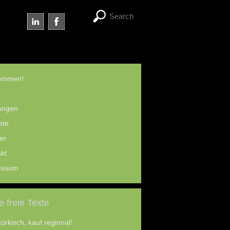
kommen!
ungen
kte
er
kt
essum
 freie Texte
türkisch, kauf regional!