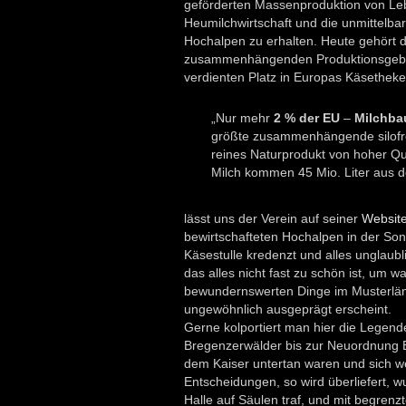
geförderten Massenproduktion von Leb
Heumilchwirtschaft und die unmittelba
Hochalpen zu erhalten. Heute gehört 
zusammenhängenden Produktionsgebiet
verdienten Platz in Europas Käsetheke
„Nur mehr
2 % der EU
–
Milchbau
größte zusammenhängende silofre
reines Naturprodukt von hoher Qual
Milch kommen 45 Mio. Liter aus 
lässt uns der Verein auf seiner
Websit
bewirtschafteten Hochalpen in der Sonn
Käsestulle kredenzt und alles unglaubl
das alles nicht fast zu schön ist, um w
bewundernswerten Dinge im Musterländl
ungewöhnlich ausgeprägt erscheint.
Gerne kolportiert man hier die Legende
Bregenzerwälder bis zur Neuordnung E
dem Kaiser untertan waren und sich wei
Entscheidungen, so wird überliefert, w
Halle auf Säulen traf, und mit begre