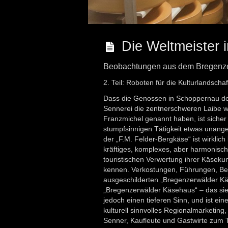
Die Weltmeister i
Beobachtungen aus dem Bregenz
2. Teil: Roboten für die Kulturlandschaf
Dass die Genossen in Schoppernau den
Sennerei die zentnerschweren Laibe w
Franzmichel genannt haben, ist sicher 
stumpfsinnigen Tätigkeit etwas unange
der „F.M. Felder-Bergkäse“ ist wirklich 
kräftiges, komplexes, aber harmonisc
touristischen Verwertung ihrer Käsek
kennen. Verkostungen, Führungen, Bes
ausgeschilderten „Bregenzerwälder Kä
„Bregenzerwälder Käsehaus“ – das sie
jedoch einen tieferen Sinn, und ist ein
kulturell sinnvolles Regionalmarketi
Senner, Kaufleute und Gastwirte zum 