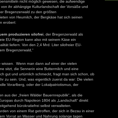
ensmitteln nicht möglich gewesen, die aufwendige
r von ihr abhängige Kulturlandschaft der Vorsäße und
der Bregenzerwald zu den größten
en von Heumilch, der Bergkäse hat sich seinen
n erobert:
ern produzieren silofrei
, der Bregenzerwald als
ie EU-Region kann also mit seinem Käse ein
ität liefern. Von den 2,4 Mrd. Liter silofreier EU-
dem Bregenzerwald,“
e
wissen. Wenn man dann auf einer der vielen
e sitzt, die Sennerin eine Buttermilch und eine
ich gut und urtümlich schmeckt, fragt man sich schon, ob
ahr zu sein. Und, was eigentlich zuerst da war: Die vielen
e Vorarlberg, oder der Lokalpatriotismus, der
n aus der „freien Wälder Bauernrepublik“, als die
uropas durch Napoleon 1804 als „Landschaft“ direkt
tgehend bürokratiefrei selbst verwalteten.
urden von einem Rat getroffen, der sich in Bezau in einer
nztem Vorrat an Wasser und Nahrung solange tagen