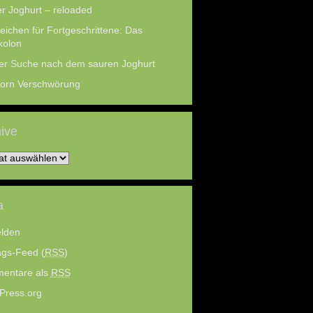
r Joghurt – reloaded
eichen für Fortgeschrittene: Das
kolon
er Suche nach dem sauren Joghurt
Horn Verschwörung
ive
ve
a
lden
ags-Feed (
RSS
)
entare als
RSS
Press.org