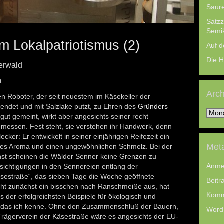
Saure
Satzz
Semi
m Lokalpatriotismus (2)
Auf d
Die 
erwald
t
Arch
 Roboter, der seit neuestem im Käsekeller der
endet und mit Salzlake putzt, zu Ehren des
Gründers
Archi
gut gemeint, wirkt aber angesichts seiner recht
messen. Fest steht, sie verstehen ihr Handwerk, denn
lecker: Er entwickelt in seiner einjährigen Reifezeit ein
Met
hes Aroma und einen ungewöhnlichen Schmelz. Bei der
unst scheinen die Wälder Senner keine Grenzen zu
Anme
ichtigungen in den Sennereien entlang der
sestraße“, das sieben Tage die Woche geöffnete
Beitr
ht zunächst ein bisschen nach Ranschmeiße aus, hat
Komm
es der erfolgreichsten Beispiele für ökologisch und
ng, das ich kenne. Ohne den Zusammenschluß der Bauern,
Word
Trägerverein der Käsestraße wäre es angesichts der EU-