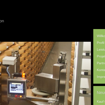
ion
Will
Profil
Leist
Proje
Partn
Konta
Impr
Neue
Kauf 