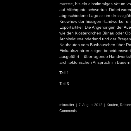
musste, bis ein einstimmiges Votum vor
auf Milchquote schwertun. Dabei ware
abgeschiedene Lage sie im dreissigjäh
Knowhow der hiesigen Handwerker un
Exportartikel. Die Angehörigen der
Aue
wie den Klosterkirchen Birnau oder Obe
Architekturwunderland und der Bregenz
Neubauten vom Bushäuschen über Rat
Einkaufszentren zeigen beneidenswerte
ausgeführt – überragende Handwerksku
architektonischen Anspruch im Bauernha
Teil 1
Teil 3
mkrautter
|
7. August 2012
|
Kaufen
,
Reise
Comments