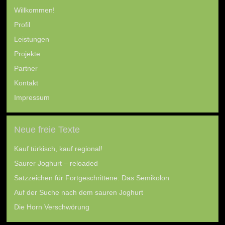
Willkommen!
Profil
Leistungen
Projekte
Partner
Kontakt
Impressum
Neue freie Texte
Kauf türkisch, kauf regional!
Saurer Joghurt – reloaded
Satzzeichen für Fortgeschrittene: Das Semikolon
Auf der Suche nach dem sauren Joghurt
Die Horn Verschwörung