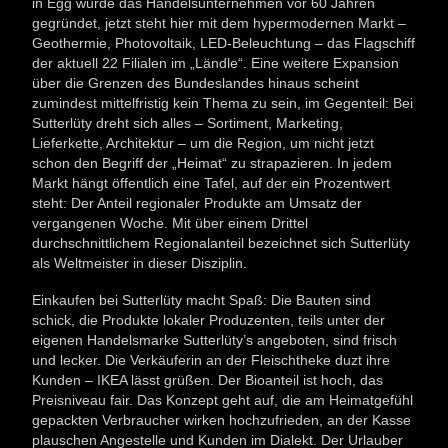
in Egg wurde das Handelsunternehmen vor 60 Jahren
gegründet, jetzt steht hier mit dem hypermodernen Markt –
Geothermie, Photovoltaik, LED-Beleuchtung – das Flagschiff
der aktuell 22 Filialen im „Ländle“. Eine weitere Expansion
über die Grenzen des Bundeslandes hinaus scheint
zumindest mittelfristig kein Thema zu sein, im Gegenteil: Bei
Sutterlüty dreht sich alles – Sortiment, Marketing,
Lieferkette, Architektur – um die Region, um nicht jetzt
schon den Begriff der „Heimat“ zu strapazieren. In jedem
Markt hängt öffentlich eine Tafel, auf der ein Prozentwert
steht: Der Anteil regionaler Produkte am Umsatz der
vergangenen Woche. Mit über einem Drittel
durchschnittlichem Regionalanteil bezeichnet sich Sutterlüty
als Weltmeister in dieser Disziplin.
Einkaufen bei Sutterlüty macht Spaß: Die Bauten sind
schick, die Produkte lokaler Produzenten, teils unter der
eigenen Handelsmarke Sutterlüty’s angeboten, sind frisch
und lecker. Die Verkäuferin an der Fleischtheke duzt ihre
Kunden – IKEA lässt grüßen. Der Bioanteil ist hoch, das
Preisniveau fair. Das Konzept geht auf, die am Heimatgefühl
gepackten Verbraucher wirken hochzufrieden, an der Kasse
plauschen Angestelle und Kunden im Dialekt. Der Urlauber