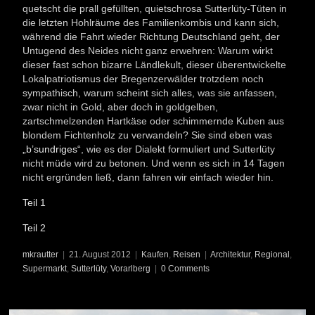
quetscht die prall gefüllten, quietschrosa Sutterlüty-Tüten in
die letzten Hohlräume des Familienkombis und kann sich,
während die Fahrt wieder Richtung Deutschland geht, der
Untugend des Neides nicht ganz erwehren: Warum wirkt
dieser fast schon bizarre Ländlekult, dieser überentwickelte
Lokalpatriotismus der Bregenzerwälder trotzdem noch
sympathisch, warum scheint sich alles, was sie anfassen,
zwar nicht in Gold, aber doch in goldgelben,
zartschmelzenden Hartkäse oder schimmernde Kuben aus
blondem Fichtenholz zu verwandeln? Sie sind eben was
„b’sundriges“
, wie es der Dialekt formuliert und Sutterlüty
nicht müde wird zu betonen. Und wenn es sich in 14 Tagen
nicht ergründen ließ, dann fahren wir einfach wieder hin.
Teil 1
Teil 2
mkrautter
|
21. August 2012
|
Kaufen
,
Reisen
|
Architektur
,
Regional
,
Supermarkt
,
Sutterlüty
,
Vorarlberg
|
0 Comments