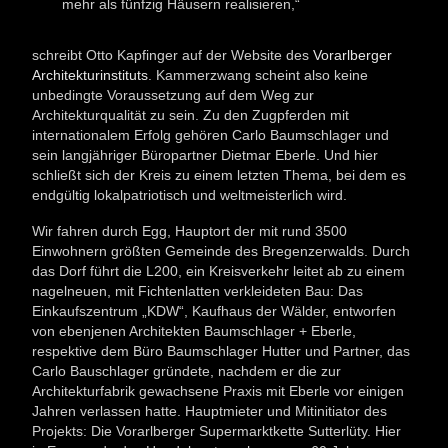
mehr als fünfzig Häusern realisieren,“
schreibt Otto Kapfinger auf der Website des
Vorarlberger
Architekturinstituts
. Kammerzwang scheint also keine
unbedingte Voraussetzung auf dem Weg zur
Architekturqualität zu sein. Zu den Zugpferden mit
internationalem Erfolg gehören Carlo Baumschlager und
sein langjähriger Büropartner Dietmar Eberle. Und hier
schließt sich der Kreis zu einem letzten Thema, bei dem es
endgültig lokalpatriotisch und weltmeisterlich wird.
Wir fahren durch Egg, Hauptort der mit rund 3500
Einwohnern größten Gemeinde des Bregenzerwalds. Durch
das Dorf führt die L200, ein Kreisverkehr leitet ab zu einem
nagelneuen, mit Fichtenlatten verkleideten Bau: Das
Einkaufszentrum „KDW“, Kaufhaus der Wälder, entworfen
von ebenjenen Architekten Baumschlager + Eberle,
respektive dem Büro Baumschlager Hutter und Partner, das
Carlo Bauschlager gründete, nachdem er die zur
Architekturfabrik gewachsene Praxis mit Eberle vor einigen
Jahren verlassen hatte. Hauptmieter und Mitinitiator des
Projekts: Die Vorarlberger Supermarktkette Sutterlüty. Hier