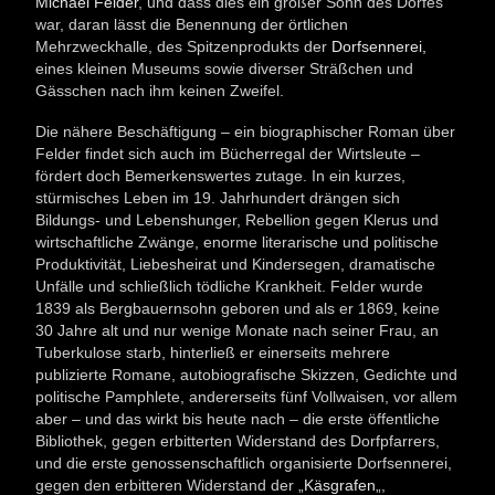
Michael Felder
, und dass dies ein großer Sohn des Dorfes
war, daran lässt die Benennung der örtlichen
Mehrzweckhalle, des Spitzenprodukts der
Dorfsennerei,
eines kleinen Museums sowie diverser Sträßchen und
Gässchen nach ihm keinen Zweifel.
Die nähere Beschäftigung – ein biographischer Roman über
Felder findet sich auch im Bücherregal der Wirtsleute –
fördert doch Bemerkenswertes zutage. In ein kurzes,
stürmisches Leben im 19. Jahrhundert drängen sich
Bildungs- und Lebenshunger, Rebellion gegen Klerus und
wirtschaftliche Zwänge, enorme literarische und politische
Produktivität, Liebesheirat und Kindersegen, dramatische
Unfälle und schließlich tödliche Krankheit. Felder wurde
1839 als Bergbauernsohn geboren und als er 1869, keine
30 Jahre alt und nur wenige Monate nach seiner Frau, an
Tuberkulose starb, hinterließ er einerseits mehrere
publizierte Romane, autobiografische Skizzen, Gedichte und
politische Pamphlete, andererseits fünf Vollwaisen, vor allem
aber – und das wirkt bis heute nach – die erste öffentliche
Bibliothek, gegen erbitterten Widerstand des Dorfpfarrers,
und die erste genossenschaftlich organisierte Dorfsennerei,
gegen den erbitteren Widerstand der „
Käsgrafen
„,