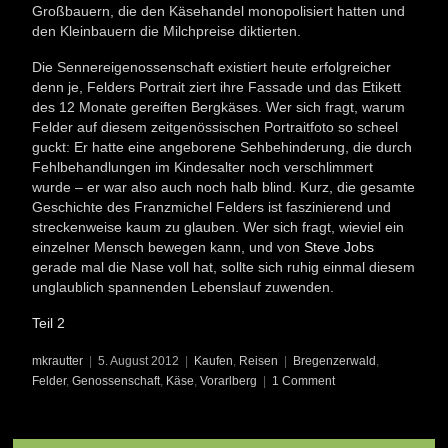
Großbauern, die den Käsehandel monopolisiert hatten und
den Kleinbauern die Milchpreise diktierten.
Die Sennereigenossenschaft existiert heute erfolgreicher
denn je, Felders Portrait ziert ihre Fassade und das Etikett
des 12 Monate gereiften Bergkäses. Wer sich fragt, warum
Felder auf diesem zeitgenössischen Portraitfoto so scheel
guckt: Er hatte eine angeborene Sehbehinderung, die durch
Fehlbehandlungen im Kindesalter noch verschlimmert
wurde – er war also auch noch halb blind. Kurz, die gesamte
Geschichte des Franzmichel Felders ist faszinierend und
streckenweise kaum zu glauben. Wer sich fragt, wieviel ein
einzelner Mensch bewegen kann, und von
Steve Jobs
gerade mal die Nase voll hat, sollte sich ruhig einmal diesem
unglaublich spannenden Lebenslauf zuwenden.
Teil 2
mkrautter
|
5. August 2012
|
Kaufen
,
Reisen
|
Bregenzerwald
,
Felder
,
Genossenschaft
,
Käse
,
Vorarlberg
|
1 Comment