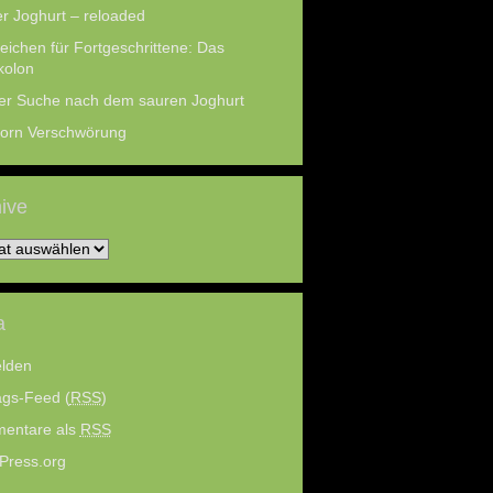
r Joghurt – reloaded
eichen für Fortgeschrittene: Das
kolon
er Suche nach dem sauren Joghurt
Horn Verschwörung
ive
ve
a
lden
ags-Feed (
RSS
)
entare als
RSS
Press.org