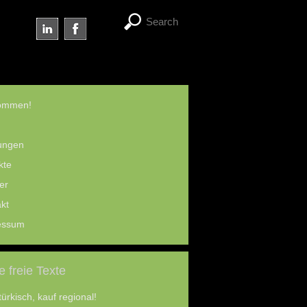
kommen!
ungen
kte
er
kt
essum
 freie Texte
türkisch, kauf regional!