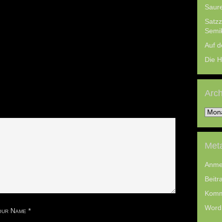
Saure
Satzz
Semi
Auf d
Die 
Arch
Archi
Met
Anme
Beitr
Komm
Word
our Name
*