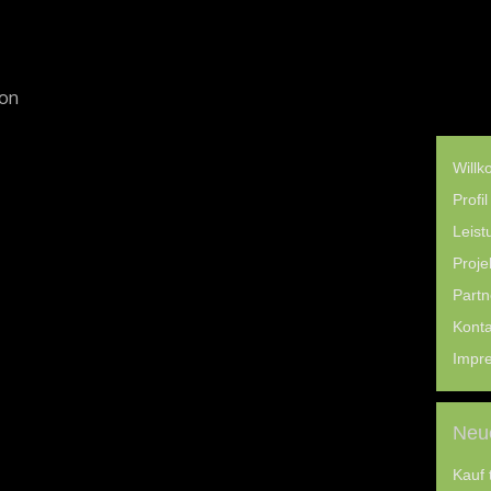
ion
Will
Profil
Leist
Proje
Partn
Konta
Impr
Neue
Kauf 