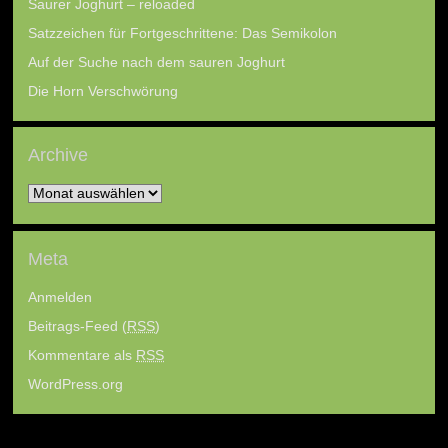
Saurer Joghurt – reloaded
Satzzeichen für Fortgeschrittene: Das Semikolon
Auf der Suche nach dem sauren Joghurt
Die Horn Verschwörung
Archive
Archive
Meta
Anmelden
Beitrags-Feed (
RSS
)
Kommentare als
RSS
WordPress.org